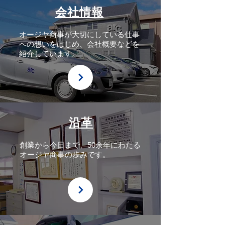
優良企業情報誌『ALevel 2023』
会社情報
に当社の求人情報が掲載されまし
た
オージヤ商事が大切にしている仕事
への想いをはじめ、会社概要などを
紹介しています。
沿革
創業から今日まで、50余年にわたる
オージヤ商事の歩みです。