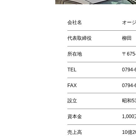
会社名
オー
代表取締役
柳田
所在地
〒675
TEL
0794
FAX
0794-
設立
昭和5
資本金
1,00
売上高
10億2