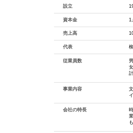
設立
1
資本金
1
​売上高
1
​代表
従業員数
男
女
計
事業内容
会社の特長