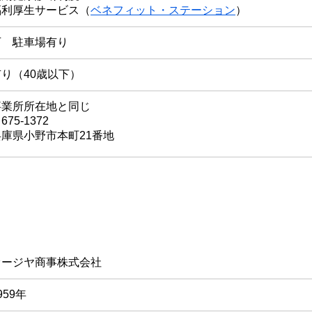
​福利厚生サービス（
ベネフィット・ステーション
）
可 駐車場有り
有り（40歳以下）
事業所所在地と同じ
675-1372
兵庫県小野市本町21番地
オージヤ商事株式会社
959年