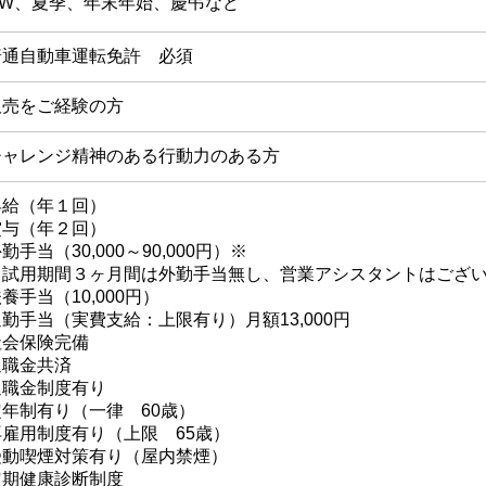
GW、夏季、年末年始、慶弔など
普通自動車運転免許 必須
販売をご経験の方
チャレンジ精神のある行動力のある方
昇給（年１回）
賞与（年２回）
勤手当（30,000～90,000円）※
※試用期間３ヶ月間は外勤手当無し、営業アシスタントはござ
養手当（10,000円）
通勤手当（実費支給：上限有り）月額13,000円
社会保険完備
退職金共済
退職金制度有り
定年制有り（一律 60歳）
再雇用制度有り（上限 65歳）
​受動喫煙対策有り（屋内禁煙）
​定期健康診断制度