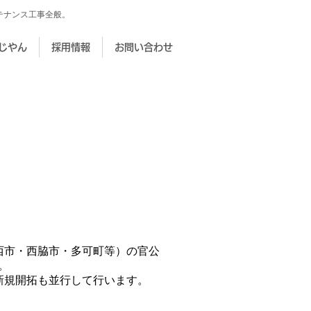
テナンス工事全般。
じやん
採用情報
お問い合わせ
西市・西脇市・多可町等）の官公
。
新規開拓も並行して行います。