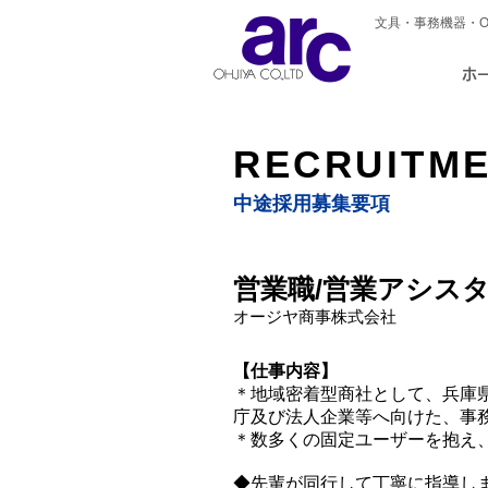
文具・事務機器・
ホ
RECRUITM
中途採用募集要項
営業職/営業アシス
オージヤ商事株式会社
【仕事内容】
＊地域密着型商社として、兵庫
庁及び法人企業等へ向けた、事
＊数多くの固定ユーザーを抱え
◆先輩が同行して丁寧に指導し