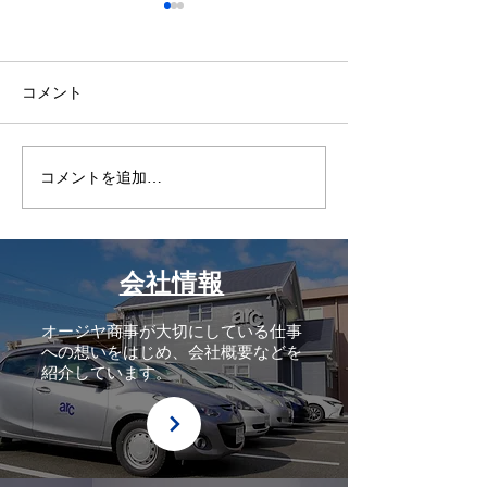
コメント
GW休業のお知
コメントを追加…
播州織のロビーチェアを
納入しました
会社情報
オージヤ商事が大切にしている仕事
への想いをはじめ、会社概要などを
紹介しています。