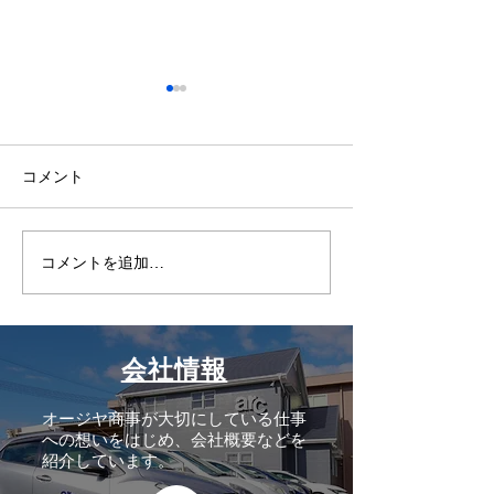
コメント
GW休業のお知
コメントを追加…
播州織のロビーチェアを
納入しました
会社情報
オージヤ商事が大切にしている仕事
への想いをはじめ、会社概要などを
紹介しています。