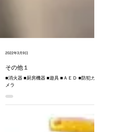
2022年3月9日
その他１
■消火器 ■厨房機器 ■遊具 ■ＡＥＤ ■防犯カ
メラ